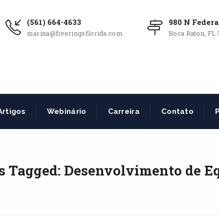
(561) 664-4633
980 N Federa
marina@fiveringsflorida.com
Boca Raton, FL 
Artigos
Webinário
Carreira
Contato
P
s Tagged: Desenvolvimento de E