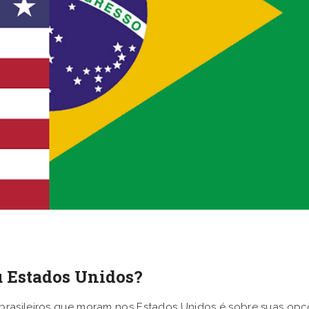
u Estados Unidos?
brasileiros que moram nos Estados Unidos é sobre suas opç