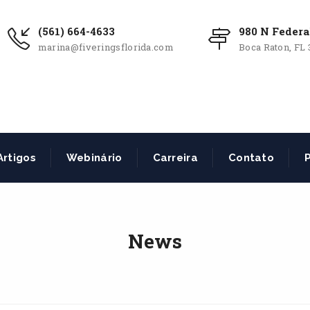
(561) 664-4633
980 N Federa
marina@fiveringsflorida.com
Boca Raton, FL 
Artigos
Webinário
Carreira
Contato
P
News