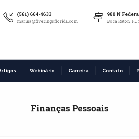
(561) 664-4633
980 N Federa
marina@fiveringsflorida.com
Boca Raton, FL 
Artigos
Webinário
Carreira
Contato
P
Finanças Pessoais